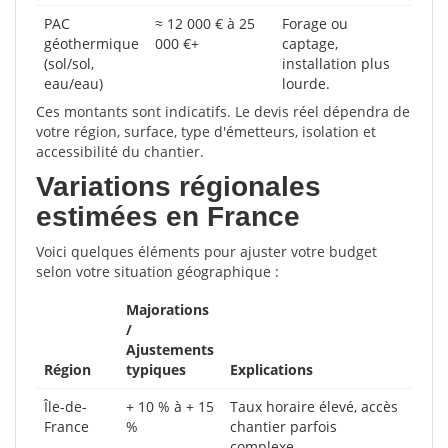
PAC
≈ 12 000 € à 25
Forage ou
géothermique
000 €+
captage,
(sol/sol,
installation plus
eau/eau)
lourde.
Ces montants sont indicatifs. Le devis réel dépendra de
votre région, surface, type d'émetteurs, isolation et
accessibilité du chantier.
Variations régionales
estimées en France
Voici quelques éléments pour ajuster votre budget
selon votre situation géographique :
Majorations
/
Ajustements
Région
typiques
Explications
Île-de-
+ 10 % à + 15
Taux horaire élevé, accès
France
%
chantier parfois
complexe.