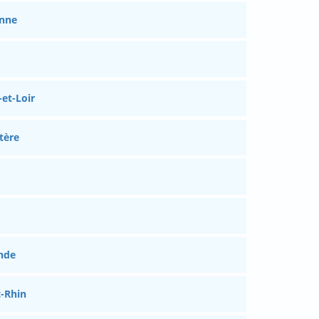
onne
et-Loir
tère
nde
-Rhin