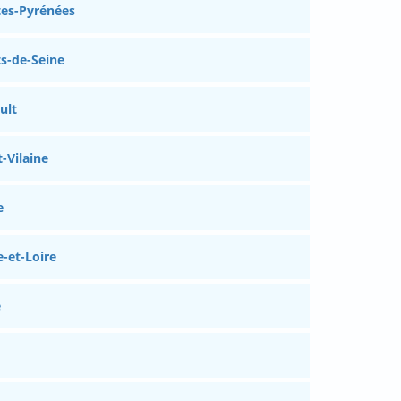
es-Pyrénées
s-de-Seine
ult
-Vilaine
e
-et-Loire
e