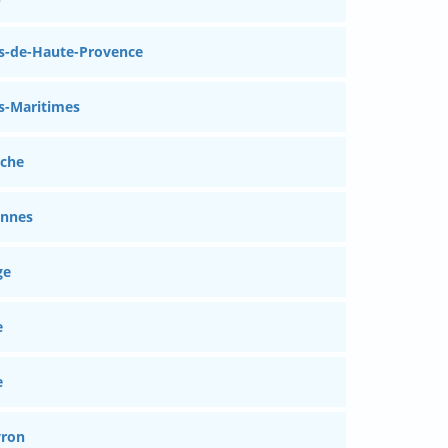
s-de-Haute-Provence
s-Maritimes
èche
ennes
ge
e
e
yron