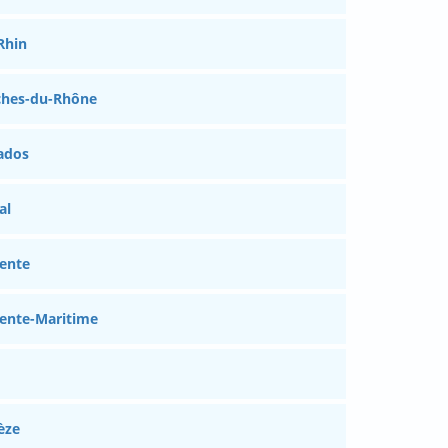
Rhin
ches-du-Rhône
ados
al
ente
ente-Maritime
èze