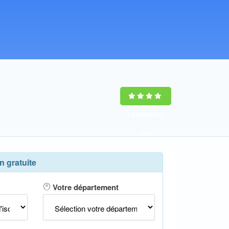
9,5
(100%)
121
votes