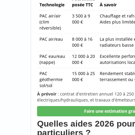
Technologie
posée TTC
À savoir
PAC air/air
3 500 à 9
Chauffage et raf
(clim
000 €
Aides plus limité
réversible)
PAC air/eau
8 000 à 16
La plus installée
000 €
radiateurs basse 
PAC eau/eau
12 000 à 20
Excellente perfor
(nappe)
000 €
autorisations loca
PAC
15 000 à 25
Rendement stable
géothermie
000 €
terrassement ou 
sol/sol
À prévoir
: contrat d'entretien annuel 120 à 250
électriques/hydrauliques, et travaux d'émetteurs
Faire une estimation gra
Quelles aides 2026 pour
particuliers ?