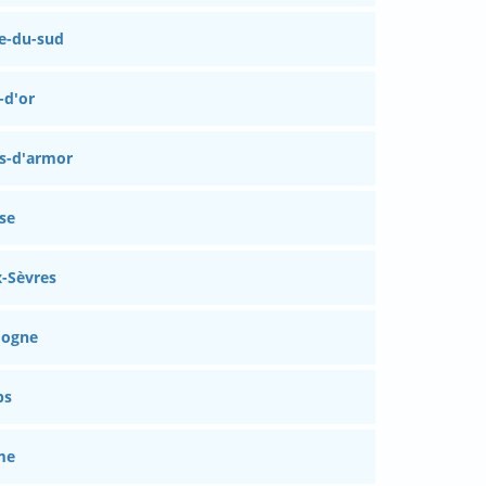
e-du-sud
-d'or
s-d'armor
se
-Sèvres
dogne
bs
me