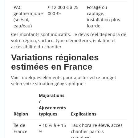
PAC
≈ 12 000 € à 25
Forage ou
géothermique
000 €+
captage,
(sol/sol,
installation plus
eau/eau)
lourde.
Ces montants sont indicatifs. Le devis réel dépendra de
votre région, surface, type d'émetteurs, isolation et
accessibilité du chantier.
Variations régionales
estimées en France
Voici quelques éléments pour ajuster votre budget
selon votre situation géographique :
Majorations
/
Ajustements
Région
typiques
Explications
Île-de-
+ 10 % à + 15
Taux horaire élevé, accès
France
%
chantier parfois
complexe.