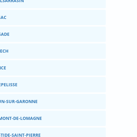
TELSARRASIN
SAC
SADE
TECH
NCE
EPELISSE
RDUN-SUR-GARONNE
AUMONT-DE-LOMAGNE
STIDE-SAINT-PIERRE