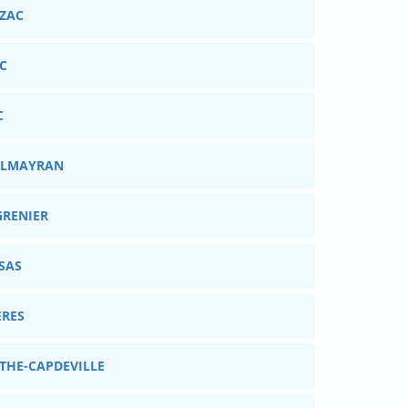
UZAC
AC
C
TELMAYRAN
GRENIER
PSAS
ERES
OTHE-CAPDEVILLE