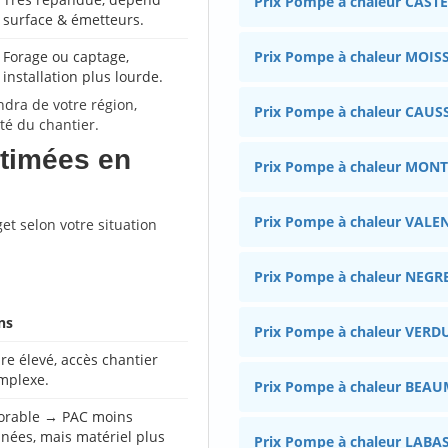
Prix Pompe à chaleur CAS
surface & émetteurs.
Forage ou captage,
Prix Pompe à chaleur MOIS
installation plus lourde.
ndra de votre région,
Prix Pompe à chaleur CAUS
ité du chantier.
stimées en
Prix Pompe à chaleur MON
Prix Pompe à chaleur VALE
et selon votre situation
Prix Pompe à chaleur NEGR
ns
Prix Pompe à chaleur VE
re élevé, accès chantier
mplexe.
Prix Pompe à chaleur BE
vorable → PAC moins
nées, mais matériel plus
Prix Pompe à chaleur LABA