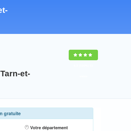
t-
9,5
(100%)
32
Tarn-et-
votes