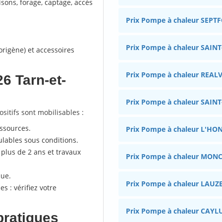
isons, forage, captage, accès
Prix Pompe à chaleur SEPT
Prix Pompe à chaleur SAI
origène) et accessoires
Prix Pompe à chaleur REAL
6 Tarn-et-
Prix Pompe à chaleur SAI
ositifs sont mobilisables :
essources.
Prix Pompe à chaleur L'H
lables sous conditions.
 plus de 2 ans et travaux
Prix Pompe à chaleur MON
que.
Prix Pompe à chaleur LAUZ
s : vérifiez votre
Prix Pompe à chaleur CAYL
pratiques