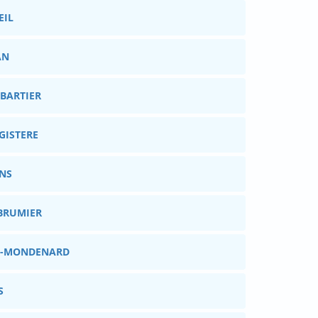
EIL
AN
TBARTIER
GISTERE
ENS
EBRUMIER
ZES-MONDENARD
S